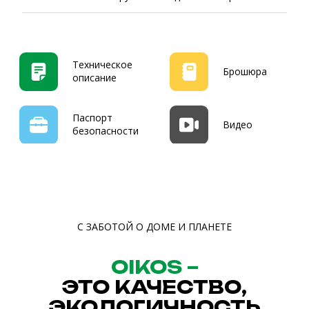
и экологически чистых компонентов,
что делает их безопасными для здоровья
человека и дружественными к окружающей
среде
На водной
Не имеет запаха
основе
Без химических
Безопасно
Долговечные
добавок
для аллергиков
Цветостойкие
Погодостойкие
Влагостойкие
На водной
Износостойкие
и моющиеся
основе
Плотные
Долговечные
и экономичные