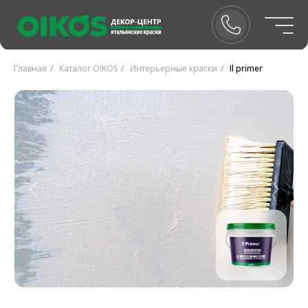
Главная
/
Каталог OIKOS
/
Интерьерные краски
/
Il primer
IL PRIMER
Фиксирующий состав с отличными характеристиками
сцепления и проникновения, консолидирует основу.
IL PRIMER– это специальный закрепляющий состав,
идеальный для фактурных, гипсовых, щелочных и
шероховатых штукатурок, для старых стен и, в целом,