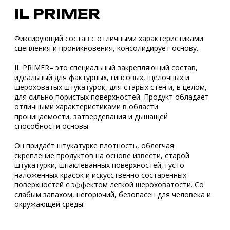
для сильно пористых поверхностей. Продукт обладает
отличными характеристиками в области
проницаемости, затвердевания и дышащей
способности основы.
Он придаёт штукатурке плотность, облегчая
скрепление продуктов на основе извести, старой
штукатурки, шпаклёванных поверхностей, густо
наложенных красок и искусственно состаренных
поверхностей с эффектом легкой шероховатости. Со
слабым запахом, негорючий, безопасен для человека и
окружающей среды.
Идеален в качестве основы для выравнивания
поверхностей, для старой штукатурки и декоративной
отделочной штукатурки.
Оставьте заявку на расчёт стоимости или
звоните нам по номеру телефона
+7 964 454-20-
23
Получить консультацию
Цветовая
Белый
гамма: