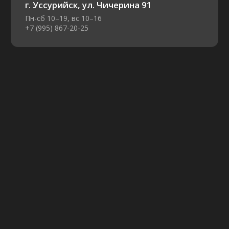
Я даю согласие на обработку персональных данных
и соглашаюсь с условиями
политики конфиденциальности
Получить консультацию
OIKOS
НАВИГАЦИЯ
Декоративные краски
О компании
Интерьерные краски
Каталог