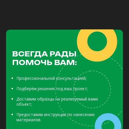
Новалис эко эмаль
Оплата и доставка
Как сделать заказ?
BLUE DOLPHIN
Реализованные проекты
Малярные ленты
Стать партнёром
Малярные валики
Ответы на вопросы
Блог и новости
Лепной декор
Политика
Напольные покрытия
конфиденциальности
Разработка сайта
© 2025 OIKOS Декор-Центр. Все права защищены.
ИП Жеребятьев Андрей Владимирович
ИНН 410504482368