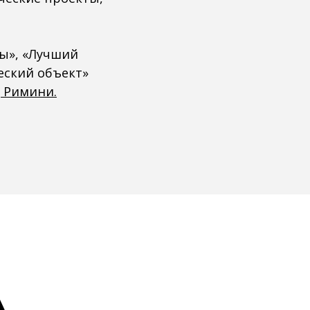
ы», «Лучший
еский объект»
д Римини.
А