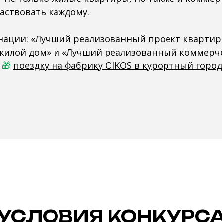
частвовать каждому.
нации: «Лучший реализованный проект квартир
жилой дом» и «Лучший реализованный коммерч
ь
🎁
поездку на фабрику OIKOS в курортный горо
УСЛОВИЯ КОНКУРС