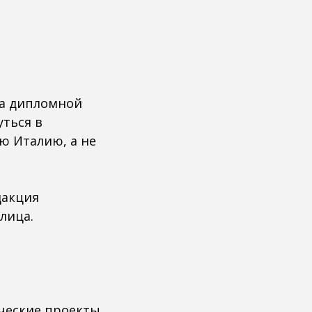
ча дипломной
уться в
ю Италию, а не
дакция
лица.
ческие проекты,