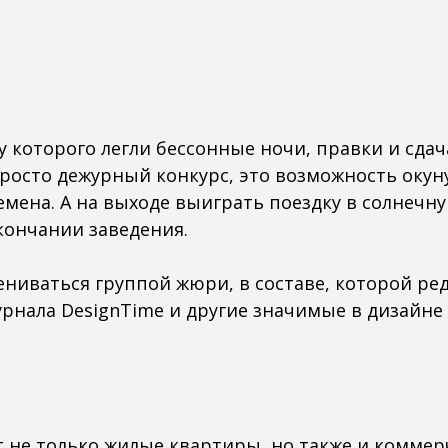
ву которого легли бессонные ночи, правки и сда
просто дежурный конкурс, это возможность окун
емена. А на выходе выиграть поездку в солнечну
кончании заведения.
ениваться группой жюри, в составе, которой ре
рнала DesignTime и другие значимые в дизайне 
т не только жилые квартиры, но также и коммер